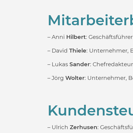
Mitarbeite
– Anni
Hilbert
: Geschäftsführe
– David
Thiele
: Unternehmer, B
– Lukas
Sander
: Chefredakteu
– Jörg
Wolter
: Unternehmer, B
Kundenste
– Ulrich
Zerhusen
: Geschäftsf