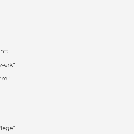
nft“
zwerk“
tem“
flege“