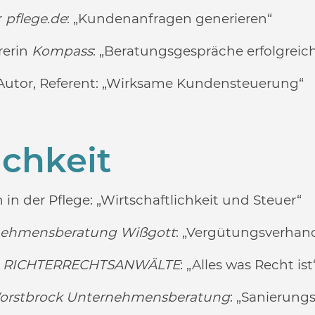
r
pflege.de
: „Kundenanfragen generieren“
rerin
Kompass
:
„Beratungsgespräche erfolgreich
 Autor, Referent:
„Wirksame Kundensteuerung“
ichkeit
n in der Pflege:
„Wirtschaftlichkeit und Steuer“
nehmensberatung Wißgott
:
„Vergütungsverhand
r
RICHTERRECHTSANWÄLTE
:
„Alles was Recht ist
orstbrock Unternehmensberatung
: „Sanierung