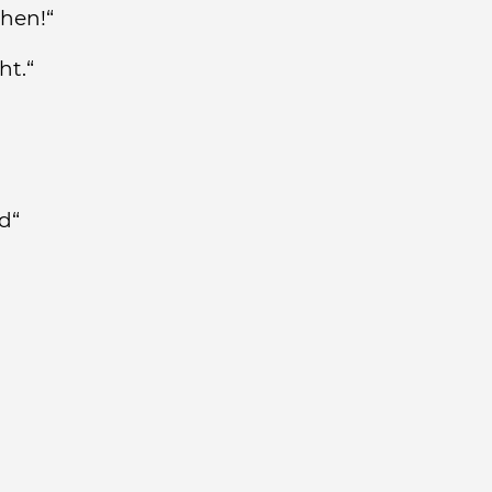
chen!“
ht.“
ld“