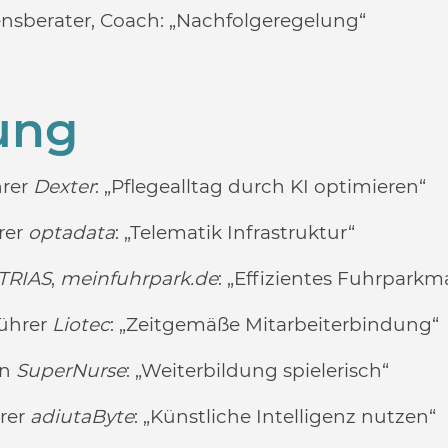
nsberater, Coach:
„Nachfolgeregelung“
rung
hrer
Dexter
:
„Pflegealltag durch KI optimieren“
rer
optadata
:
„Telematik Infrastruktur“
TRIAS
,
meinfuhrpark.de
: „
Effizientes Fuhrpark
führer
Liotec
:
„Zeitgemäße Mitarbeiterbindung“
in
SuperNurse
:
„Weiterbildung spielerisch“
hrer
adiutaByte
:
„Künstliche Intelligenz nutzen“