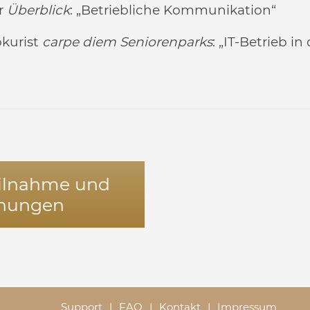
er
Überblick
:
„Betriebliche Kommunikation“
okurist
carpe diem Seniorenparks
:
„IT-Betrieb in 
Teilnahme und
hnungen
Support
FAQ
Kontakt
Impressum