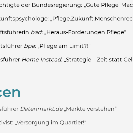
ächtigte der Bundesregierung:
„Gute Pflege. Ma
kunftspsychologe: „Pflege.Zukunft.Menschenrec
tsführerin
bad
:
„Heraus-Forderungen Pflege“
tsführer
bpa
:
„Pflege am Limit?!“
tsführer
Home Instead
:
„Strategie – Zeit statt Ge
cen
sführer
Datenmarkt.de
„Märkte verstehen“
ivist:
„Versorgung im Quartier!“