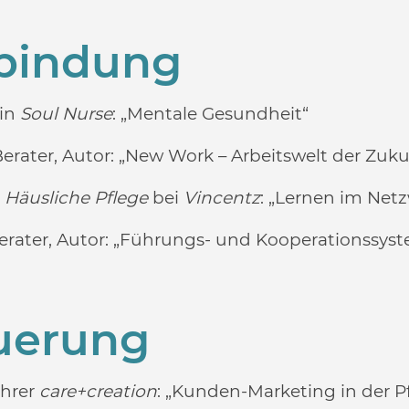
rbindung
rin
Soul Nurse
: „Mentale Gesundheit“
erater, Autor: „New Work – Arbeitswelt der Zuku
r
Häusliche Pflege
bei
Vincentz
: „Lernen im Net
erater, Autor: „Führungs- und Kooperationssys
uerung
ührer
care+creation
:
„Kunden-Marketing in der P