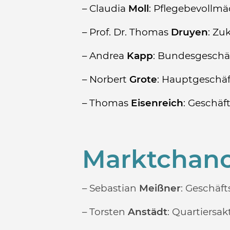
– Claudia
Moll
: Pflegebevollm
– Prof. Dr. Thomas
Druyen
: Zu
– Andrea
Kapp
:
Bundesgeschäf
– Norbert
Grote
: Hauptgeschäf
– Thomas
Eisenreich
: Geschäf
Marktchan
– Sebastian
Meißner
: Geschäft
– Torsten
Anstädt
: Quartiersakt