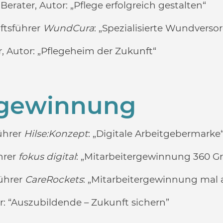
Berater, Autor: „Pflege erfolgreich gestalten“
ftsführer
WundCura
: „Spezialisierte Wundvers
, Autor:
„Pflegeheim der Zukunft“
rgewinnung
führer
Hilse:Konzept
:
„Digitale Arbeitgebermarke
hrer
fokus digital
:
„Mitarbeitergewinnung 360 G
führer
CareRockets
:
„Mitarbeitergewinnung mal 
r:
“Auszubildende – Zukunft sichern”