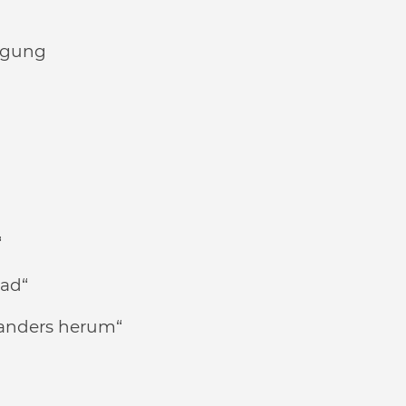
orgung
“
rad“
anders herum“