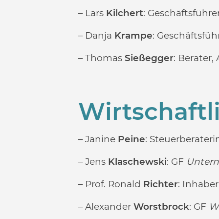
– Lars
Kilchert
: Geschäftsführe
– Danja
Krampe
: Geschäftsfüh
– Thomas
Sießegger
: Berater,
Wirtschaftl
– Janine
Peine
: Steuerberateri
– Jens
Klaschewski
: GF
Unter
– Prof. Ronald
Richter
: Inhabe
– Alexander
Worstbrock
: GF
W