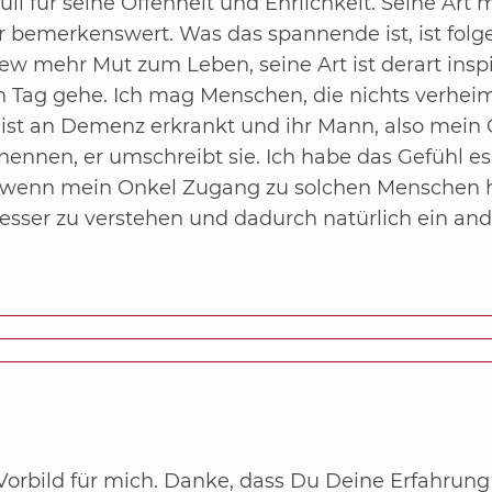
i für seine Offenheit und Ehrlichkeit. Seine Ar
 bemerkenswert. Was das spannende ist, ist folg
iew mehr Mut zum Leben, seine Art ist derart inspir
n Tag gehe. Ich mag Menschen, die nichts verhei
t an Demenz erkrankt und ihr Mann, also mein On
nen, er umschreibt sie. Ich habe das Gefühl es i
t, wenn mein Onkel Zugang zu solchen Menschen h
sser zu verstehen und dadurch natürlich ein an
Vorbild für mich. Danke, dass Du Deine Erfahrung