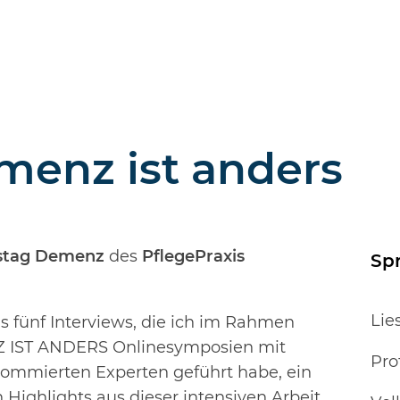
menz ist anders
ustag Demenz
des
PflegePraxis
Spr
Lie
s fünf Interviews, die ich im Rahmen
Z IST ANDERS Onlinesymposien mit
Pro
mmierten Experten geführt habe, ein
 Highlights aus dieser intensiven Arbeit.