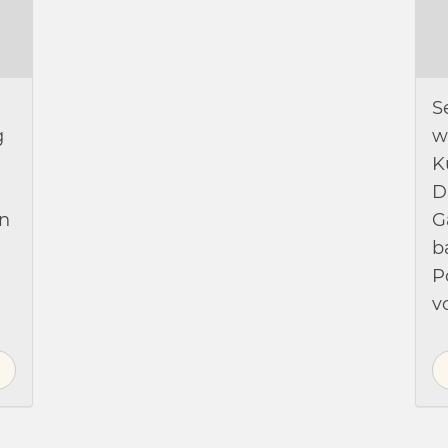
S
g
w
K
D
in
G
b
P
v